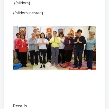
{/sliders}
{/sliders-nested}
Details